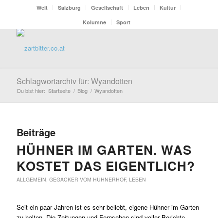
Welt
Salzburg
Gesellschaft
Leben
Kultur
Kolumne
Sport
Schlagwortarchiv für: Wyandotten
Du bist hier:
Startseite
/
Blog
/
Wyandotten
Beiträge
HÜHNER IM GARTEN. WAS
KOSTET DAS EIGENTLICH?
ALLGEMEIN
,
GEGACKER VOM HÜHNERHOF
,
LEBEN
Seit ein paar Jahren ist es sehr beliebt, eigene Hühner im Garten
zu halten. Die Zeitungen und Fernsehen sind voller Berichte