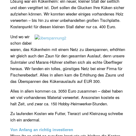
Lösung war ein Kükenheim: ein neuer, kleiner Stall der seitlich
und oben vergittert ist. Dort sollen die Glucken Ihre Küken sicher
aufziehen können. Wir konnten wieder einiges vorhandenes Holz
verwerten – bis hin zu einer unbehandelten großen Tischplatte.
Kostenpunkt für diesen kleinen Stall daher nur ca. 400 Euro.
Und wo wir
schon dabei
waren, das Kükenheim mit einem Netz zu überspannen, erhöhten
wir gleich auch den Zaun für den gesamten Auslauf, denn unsere
Sulmtaler und Marans-Hühner stellten sich als echte Überflieger
heraus. Wir fanden ein tolles, günstiges Netz bei einer Firma für
Fischereibedarf. Alles in allem kam die Erhöhung des Zauns und
das Überspannen des Kükenauslaufs auf EUR 300.
Alles in allem kommen ca. 3050 Euro zusammen – dabei haben
wir viel vorhandenes Material verwertet. Ansonsten kostete es
halt Zeit, und zwar ca. 150 Hobby-Heimwerker-Stunden.
Zu laufenden Kosten wie Futter, Tierarzt und Kleinzeug schreibe
ich ein andermal.
Von Anfang an richtig investieren
Wenn ihr es nicht so ausufern lasst wie wir, bleiben die Kosten