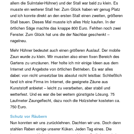
allem die Sulmtaler-Hühner) und der Stall war bald zu klein. Es
musste ein weiterer Stall her. Zum Glück haben wir genug Platz
und ich konnte direkt an den ersten Stall einen zweiten, größeren
Stall bauen. Dieses Mal musste ich alles Holz kaufen. In der
örtlichen Säge machte das knappe 800 Euro. Fehlten noch zwei
Fenster. Zum Glück hat uns die der Nachbar geschenkt –
nagelneu.
Mehr Hühner bedeutet auch einen größeren Auslauf. Der mobile
Zaun wurde zu klein. Wir mussten also einen fixen Bereich des
Gartens zu umzäunen. Hier holte ich mir einige Ideen aus dem
Internet und Angebote von örtlichen Betrieben. Es war alles
dabei: von nicht umsetzbar bis absolut nicht leistbar. Schließlich
fand ich eine Firma im Internet, die geeignete Zäune aus
Kunststoff anbietet – leicht zu verarbeiten, aber stabil und
wetterfest. Und es war die bei weitem günstigste Lösung. 75
Laufmeter Zaungeflecht, dazu noch die Holzsteher kosteten ca.
750 Euro.
Schutz vor Räubern
Nun konnten wir uns zurücklehnen. Dachten wir uns. Doch dann
stahlen Raben einige unserer Küken. Jeden Tag eines. Die