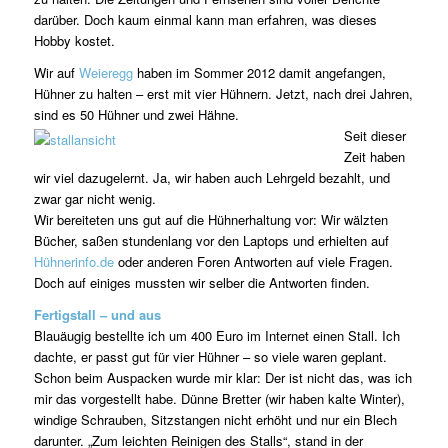
darüber. Doch kaum einmal kann man erfahren, was dieses
Hobby kostet.
Wir auf
Weieregg
haben im Sommer 2012 damit angefangen,
Hühner zu halten – erst mit vier Hühnern. Jetzt, nach drei Jahren,
sind es 50 Hühner und zwei Hähne.
Seit dieser
Zeit haben
wir viel dazugelernt. Ja, wir haben auch Lehrgeld bezahlt, und
zwar gar nicht wenig.
Wir bereiteten uns gut auf die Hühnerhaltung vor: Wir wälzten
Bücher, saßen stundenlang vor den Laptops und erhielten auf
Hühnerinfo.de
oder anderen Foren Antworten auf viele Fragen.
Doch auf einiges mussten wir selber die Antworten finden.
Fertigstall – und aus
Blauäugig bestellte ich um 400 Euro im Internet einen Stall. Ich
dachte, er passt gut für vier Hühner – so viele waren geplant.
Schon beim Auspacken wurde mir klar: Der ist nicht das, was ich
mir das vorgestellt habe. Dünne Bretter (wir haben kalte Winter),
windige Schrauben, Sitzstangen nicht erhöht und nur ein Blech
darunter. „Zum leichten Reinigen des Stalls“, stand in der