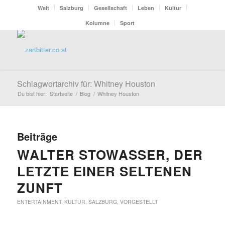
Welt
Salzburg
Gesellschaft
Leben
Kultur
Kolumne
Sport
Schlagwortarchiv für: Whitney Houston
Du bist hier:
Startseite
/
Blog
/
Whitney Houston
Beiträge
WALTER STOWASSER, DER
LETZTE EINER SELTENEN
ZUNFT
ENTERTAINMENT
,
KULTUR
,
SALZBURG
,
VORGESTELLT