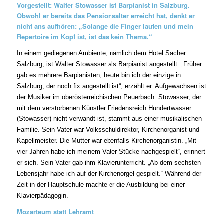
Vorgestellt: Walter Stowasser ist Barpianist in Salzburg.
Obwohl er bereits das Pensionsalter erreicht hat, denkt er
nicht ans aufhören: „Solange die Finger laufen und
mein
Repertoire im Kopf ist, ist das kein Thema.“
In einem gediegenen Ambiente, nämlich dem Hotel Sacher
Salzburg, ist Walter Stowasser als Barpianist angestellt. „Früher
gab es mehrere Barpianisten, heute bin ich der einzige in
Salzburg, der noch fix angestellt ist“, erzählt er. Aufgewachsen ist
der Musiker im oberösterreichischen Peuerbach. Stowasser, der
mit dem verstorbenen Künstler Friedensreich Hundertwasser
(Stowasser) nicht verwandt ist, stammt aus einer musikalischen
Familie. Sein Vater war Volksschuldirektor, Kirchenorganist und
„
Kapellmeister. Die Mutter war ebenfalls Kirchenorganistin.
Mit
vier Jahren habe ich meinem Vater Stücke nachgespielt“, erinnert
„
er sich. Sein Vater gab ihm Klavierunterricht.
Ab dem sechsten
Lebensjahr habe ich auf der Kirchenorgel gespielt.“ Während der
Zeit in der Hauptschule machte er die Ausbildung bei einer
Klavierpädagogin.
Mozarteum statt Lehramt