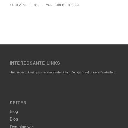
/
14. DEZEMBER 2016
VON
ROBERT HÖRBST
INTERESSANTE LINKS
Hier findest Du ein paar interessante Links! Viel Spaß auf unserer Website :)
SEITEN
Blog
Blog
Das sind wir