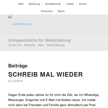
Welt
Salzburg
Gesellschaft
Leben
Kultur
Kolumne
Sport
Schlagwortarchiv für: Wertschätzung
Du bist hier:
Startseite
/
Blog
/
Wertschätzung
Beiträge
SCHREIB MAL WIEDER
ALLGEMEIN
Gegen Ende jedes Jahres ist für mich die Zeit, wo ich WhatsApp,
Messenger, Snapchat und E-Mail mal bleiben lasse. Ich melde
mich dann bei Freunden und Familie ganz altmodisch per Post.