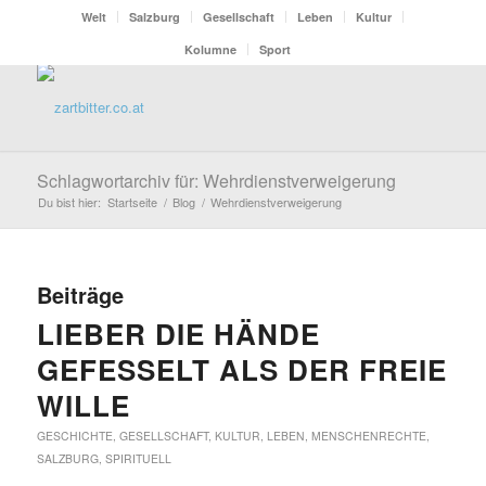
Welt
Salzburg
Gesellschaft
Leben
Kultur
Kolumne
Sport
Schlagwortarchiv für: Wehrdienstverweigerung
Du bist hier:
Startseite
/
Blog
/
Wehrdienstverweigerung
Beiträge
LIEBER DIE HÄNDE
GEFESSELT ALS DER FREIE
WILLE
GESCHICHTE
,
GESELLSCHAFT
,
KULTUR
,
LEBEN
,
MENSCHENRECHTE
,
SALZBURG
,
SPIRITUELL