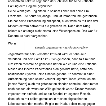
alternativen Lektüre liegt auch der Schüssel für seine kritische
Haltung dem Regime gegenüber.
Seine wichtigste Begleiterin in seinem Leben war seine Frau
Franziska. Die heute 99 jährige Frau ist immer zu ihm gestanden.
Sie hat seine Entscheidung akzeptiert, auch wenn es mit den drei
Kindern extrem schwer für sie gewesen ist. Nach dem Krieg
bekam sie anfangs nicht einmal eine Witwenpension. Das war für
Deserteure nicht vorgesehen.
Wenn
Franziska Jägerstäter mit Angelika Bamer-Ebner
Jägerstätter für sein Verhalten kritisiert wird, er habe sein
Vaterland und sein Familie im Stich gelassen, dann fällt mir nur
ein: Wenn mehrere so gehandelt hätten wie er, und eine kritische
Masse des inneren Widerstands sich gebildet hätte, hätte das
bestialische System keine Chance gehabt. Er schreibt in einer
Aufzeichnung nach seiner Verurteilung zum Tode: „Wenn ich sie
[meine Worte] auch mit gefesselten Händen schreibe, aber immer
noch besser, als wenn der Wille gefesselt wäre.“ Dieser Mensch
imponiert mir einfach und ist ein Stachel im eigenen Fleisch,
dass ich es mir selbst gemütlich in meinen abgesicherten
Lebensumständen mache. Er gibt mir Kraft, selbst mutig gegen