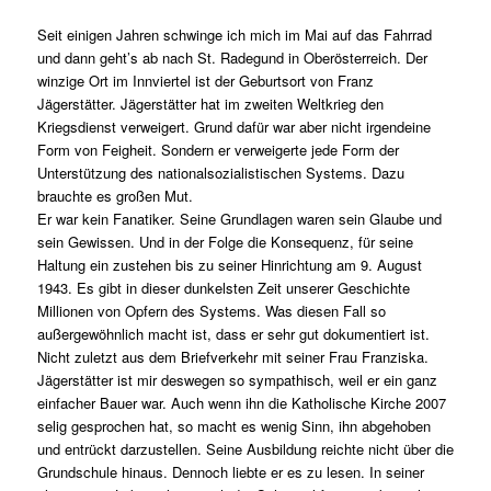
Seit einigen Jahren schwinge ich mich im Mai auf das Fahrrad
und dann geht’s ab nach St. Radegund in Oberösterreich. Der
winzige Ort im Innviertel ist der Geburtsort von Franz
Jägerstätter. Jägerstätter hat im zweiten Weltkrieg den
Kriegsdienst verweigert. Grund dafür war aber nicht irgendeine
Form von Feigheit. Sondern er verweigerte jede Form der
Unterstützung des nationalsozialistischen Systems. Dazu
brauchte es großen Mut.
Er war kein Fanatiker. Seine Grundlagen waren sein Glaube und
sein Gewissen. Und in der Folge die Konsequenz, für seine
Haltung ein zustehen bis zu seiner Hinrichtung am 9. August
1943. Es gibt in dieser dunkelsten Zeit unserer Geschichte
Millionen von Opfern des Systems. Was diesen Fall so
außergewöhnlich macht ist, dass er sehr gut dokumentiert ist.
Nicht zuletzt aus dem Briefverkehr mit seiner Frau Franziska.
Jägerstätter ist mir deswegen so sympathisch, weil er ein ganz
einfacher Bauer war. Auch wenn ihn die Katholische Kirche 2007
selig gesprochen hat, so macht es wenig Sinn, ihn abgehoben
und entrückt darzustellen. Seine Ausbildung reichte nicht über die
Grundschule hinaus. Dennoch liebte er es zu lesen. In seiner