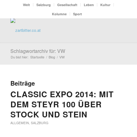
Welt
Salzburg
Gesellschaft
Leben
Kultur
Kolumne
Sport
Schlagwortarchiv für: VW
Du bist hier:
Startseite
/
Blog
/
VW
Beiträge
CLASSIC EXPO 2014: MIT
DEM STEYR 100 ÜBER
STOCK UND STEIN
ALLGEMEIN
,
SALZBURG