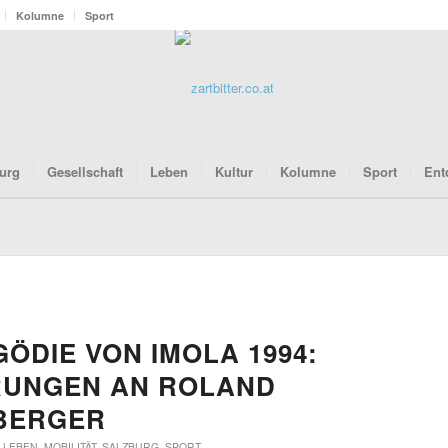
Kolumne
Sport
urg
Gesellschaft
Leben
Kultur
Kolumne
Sport
Ent
GÖDIE VON IMOLA 1994:
RUNGEN AN ROLAND
BERGER
,
LEBEN
,
MOBILITÄT
,
SALZBURG
,
SPORT