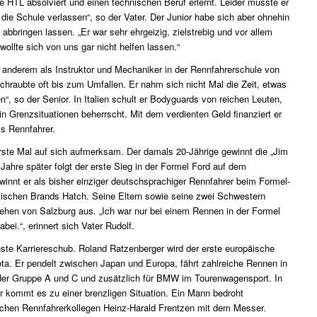
ie HTL absolviert und einen technischen Beruf erlernt. Leider musste er
 die Schule verlassen“, so der Vater. Der Junior habe sich aber ohnehin
 abbringen lassen. „Er war sehr ehrgeizig, zielstrebig und vor allem
wollte sich von uns gar nicht helfen lassen.“
r anderem als Instruktor und Mechaniker in der Rennfahrerschule von
schraubte oft bis zum Umfallen. Er nahm sich nicht Mal die Zeit, etwas
n“, so der Senior. In Italien schult er Bodyguards von reichen Leuten,
 Grenzsituationen beherrscht. Mit dem verdienten Geld finanziert er
ls Rennfahrer.
rste Mal auf sich aufmerksam. Der damals 20-Jährige gewinnt die „Jim
 Jahre später folgt der erste Sieg in der Formel Ford auf dem
winnt er als bisher einziger deutschsprachiger Rennfahrer beim Formel-
lischen Brands Hatch. Seine Eltern sowie seine zwei Schwestern
ehen von Salzburg aus. „Ich war nur bei einem Rennen in der Formel
abei.“, erinnert sich Vater Rudolf.
hste Karriereschub. Roland Ratzenberger wird der erste europäische
ta. Er pendelt zwischen Japan und Europa, fährt zahlreiche Rennen in
 der Gruppe A und C und zusätzlich für BMW im Tourenwagensport. In
r kommt es zu einer brenzligen Situation. Ein Mann bedroht
chen Rennfahrerkollegen Heinz-Harald Frentzen mit dem Messer.