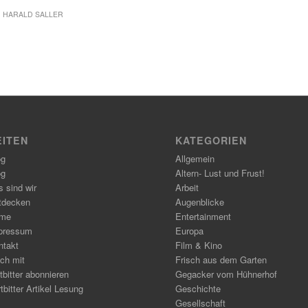
N
HARALD SALLER
EITEN
KATEGORIEN
og
Allgemein
og
Altern- Lust und Frust!
 sind wir
Arbeit
tdecken
Augenblicke
me
Entertainment
pressum
Europa
ntakt
Film & Kino
ch mit
Frisch aus dem Garten
tbitter abonnieren
Gegacker vom Hühnerhof
tbitter Artikel Lesung
Geschichte
Gesellschaft