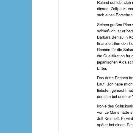
Roland schiebt sich 
diesem Zeitpunkt ver
sich einen Porsche 9
Seinen großen Plan v
schließlich ist er be
Barbara Behlau in Ko
finanziert ihm den F
Rennen für die Saiso
die Qualifikation fü
japanischen Aida sch
Elfter.
Das dritte Rennen fi
Lauf. „Ich habe mich
liebsten gemacht ha
der sich bei unsere
Ironie des Schicksa
von Le Mans hätte st
Jeff Krosnoff. Er wi
später bei einem Renn