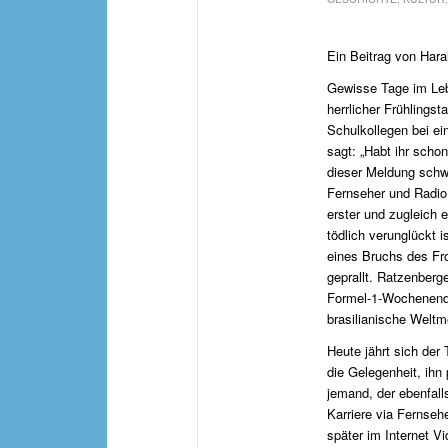
Ein Beitrag von Haral
Gewisse Tage im Lebe
herrlicher Frühlings
Schulkollegen bei ei
sagt: „Habt ihr scho
dieser Meldung schw
Fernseher und Radio 
erster und zugleich 
tödlich verunglückt 
eines Bruchs des Fr
geprallt. Ratzenberg
Formel-1-Wochenende
brasilianische Welt
Heute jährt sich der
die Gelegenheit, ihn 
jemand, der ebenfalls
Karriere via Fernseh
später im Internet V