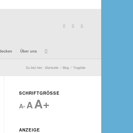
decken
Über uns
Du bist hier:
Startseite
/
Blog
/
Tragödie
SCHRIFTGRÖSSE
A+
A
A-
ANZEIGE