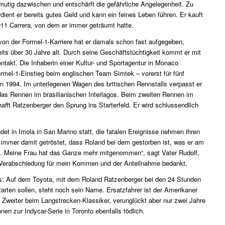
mutig dazwischen und entschärft die gefährliche Angelegenheit. Zu
dient er bereits gutes Geld und kann ein feines Leben führen. Er kauft
11 Carrera, von dem er immer geträumt hatte.
on der Formel-1-Karriere hat er damals schon fast aufgegeben,
reits über 30 Jahre alt. Durch seine Geschäftstüchtigkeit kommt er mit
ntakt. Die Inhaberin einer Kultur- und Sportagentur in Monaco
ormel-1-Einstieg beim englischen Team Simtek – vorerst für fünf
n 1994. Im unterlegenen Wagen des britischen Rennstalls verpasst er
r das Rennen im brasilianischen Interlagos. Beim zweiten Rennen im
afft Ratzenberger den Sprung ins Starterfeld. Er wird schlussendlich
ndet in Imola in San Marino statt, die fatalen Ereignisse nehmen ihren
 immer damit getröstet, dass Roland bei dem gestorben ist, was er am
t. Meine Frau hat das Ganze mehr mitgenommen“, sagt Vater Rudolf,
r Verabschiedung für mein Kommen und der Anteilnahme bedankt.
ls: Auf dem Toyota, mit dem Roland Ratzenberger bei den 24 Stunden
arten sollen, steht noch sein Name. Ersatzfahrer ist der Amerikaner
rd Zweiter beim Langstrecken-Klassiker, verunglückt aber nur zwei Jahre
en zur Indycar-Serie in Toronto ebenfalls tödlich.