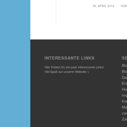
/
30. APRIL 2014
VO
INTERESSANTE LINKS
S
Bl
Hier findest Du ein paar interessante Links!
Bl
Viel Spaß auf unserer Website :)
Das
En
Ho
Im
Ko
Ma
zar
Zar