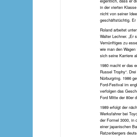
eigentlich, dass er d
in der vierten Klasse
nicht von seiner Idee
geschäftstüchtig. Er 
Roland arbeitet unte
Walter Lechner. „Er 
Vernünftiges zu esse
wie man den Wagen in
sich seine Karriere a
1980 macht er das e
Russel Trophy“. Drei
Nürburgring. 1986 ge
Ford-Festival im eng
verfolgen das Gesch
Ford Mitte der 80er d
1989 erfolgt der näc
Werksfahrer bei Toyo
der Formel 3000, in
einer japanischen Ba
Ratzenbergers deuts