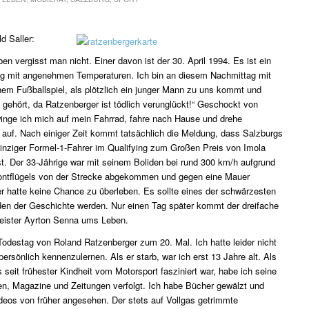
d Saller:
n vergisst man nicht. Einer davon ist der 30. April 1994. Es ist ein
tag mit angenehmen Temperaturen. Ich bin an diesem Nachmittag mit
nem Fußballspiel, als plötzlich ein junger Mann zu uns kommt und
n gehört, da Ratzenberger ist tödlich verunglückt!“ Geschockt von
inge ich mich auf mein Fahrrad, fahre nach Hause und drehe
auf. Nach einiger Zeit kommt tatsächlich die Meldung, dass Salzburgs
einziger Formel-1-Fahrer im Qualifying zum Großen Preis von Imola
ist. Der 33-Jährige war mit seinem Boliden bei rund 300 km/h aufgrund
ontflügels von der Strecke abgekommen und gegen eine Mauer
er hatte keine Chance zu überleben. Es sollte eines der schwärzesten
n der Geschichte werden. Nur einen Tag später kommt der dreifache
meister Ayrton Senna ums Leben.
 Todestag von Roland Ratzenberger zum 20. Mal. Ich hatte leider nicht
persönlich kennenzulernen. Als er starb, war ich erst 13 Jahre alt. Als
 seit frühester Kindheit vom Motorsport fasziniert war, habe ich seine
en, Magazine und Zeitungen verfolgt. Ich habe Bücher gewälzt und
ideos von früher angesehen. Der stets auf Vollgas getrimmte