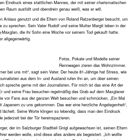
n Eindruck eines stattlichen Mannes, der mit seiner charismatischen
chen Raum ausfüllt und obendrein genau weiß, was er will.
en Anlass genutzt und die Eltern von Roland Ratzenberger besucht, um
zu sprechen. Sein Vater Rudolf und seine Mutter Margit leben in der
-Maxglan, die ihr Sohn eine Woche vor seinem Tod gekauft hatte.
r allgegenwärtig.
Fotos, Pokale und Modelle seiner
Rennwagen zieren das Wohnzimmer.
mer bei uns mit“, sagt sein Vater. Der heute 81-Jährige hat Stress, wie
Journalisten aus dem In- und Ausland rufen ihn an, um über seinen
Ich spreche gerne mit den Journalisten. Für mich ist das eine Art der
 Er und seine Frau besuchen regelmäßig das Grab auf dem Maxglaner
wie vor Fans aus der ganzen Welt besuchen und schmücken. „Ein Mal
mit Japanern zu uns gekommen. Das war eine herzliche Angelegenheit“,
d lächelt. Seine Worte klingen so lebendig, dass man den Eindruck
e jederzeit bei der Tür hereinspazieren.
ger, der im Salzburger Stadtteil Gnigl aufgewachsen ist, seinen Eltern
rer werden wolle, sind diese alles andere als begeistert. „Ich wollte