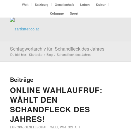
Welt
Salzburg
Gesellschaft
Leben
Kultur
Kolumne
Sport
Schlagwortarchiv für: Schandfleck des Jahres
Du bist hier:
Startseite
/
Blog
/
Schandfleck des Jahres
Beiträge
ONLINE WAHLAUFRUF:
WÄHLT DEN
SCHANDFLECK DES
JAHRES!
EUROPA
,
GESELLSCHAFT
,
WELT
,
WIRTSCHAFT