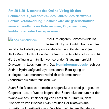
Am 20.1.2014, startete das Online-Voting für den
Schmähpreis „Schandfleck des Jahres“ des Netzwerks
Soziale Verantwortung. Gesucht wird die gesellschaftlich
unverantwortlichsten Unternehmen, Organisationen,
Institutionen oder Einzelpersonen.
Erneut im engeren Favoritenkreis ist
die Andritz Hydro GmbH. Nachdem im
Vorjahr die Beteiligung am zerstörerischen Staudammprojekt
„Belo Monte“ in Brasilien viele Stimmen einbrachte, ist sie nun für
die Beteiligung am ähnlich verheerenden Staudammprojekt
„Xayaburi“ in Laos nominiert. Das
Nominierungsdossier
schlägt
Andritz Hydro aufgrund „systematischer Beteiligung an
ökologisch und menschenrechtlich problematischen
Staudammprojekten“ zur Wahl vor.
Auch Belo Monte ist keinesfalls abgehakt und erledigt – ganz im
Gegenteil: Letzte Woche begann das Errichterkonsortium mit der
zwangsweisen Umsiedelung von Familien in Altamira, dem
Bischofsitz von Bischof Erwin Kräutler. Der Kraftwerksbau
schreitet trotz zeitweilig von Gerichten verhängten Baustopps