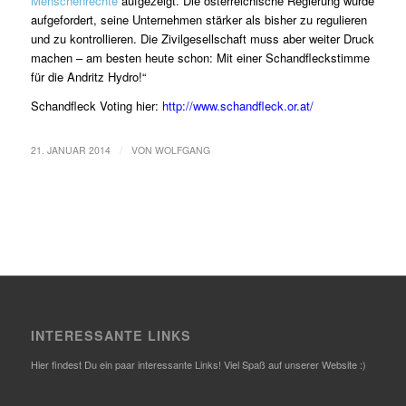
Menschenrechte
aufgezeigt. Die österreichische Regierung wurde
aufgefordert, seine Unternehmen stärker als bisher zu regulieren
und zu kontrollieren. Die Zivilgesellschaft muss aber weiter Druck
machen – am besten heute schon: Mit einer Schandfleckstimme
für die Andritz Hydro!“
Schandfleck Voting hier:
http://www.schandfleck.or.at/
/
21. JANUAR 2014
VON
WOLFGANG
INTERESSANTE LINKS
Hier findest Du ein paar interessante Links! Viel Spaß auf unserer Website :)