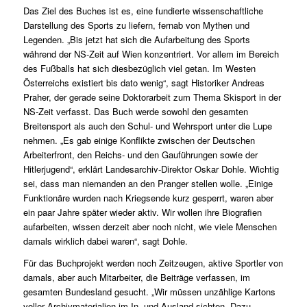
Das Ziel des Buches ist es, eine fundierte wissenschaftliche
Darstellung des Sports zu liefern, fernab von Mythen und
Legenden. „Bis jetzt hat sich die Aufarbeitung des Sports
während der NS-Zeit auf Wien konzentriert. Vor allem im Bereich
des Fußballs hat sich diesbezüglich viel getan. Im Westen
Österreichs existiert bis dato wenig“, sagt Historiker Andreas
Praher, der gerade seine Doktorarbeit zum Thema Skisport in der
NS-Zeit verfasst. Das Buch werde sowohl den gesamten
Breitensport als auch den Schul- und Wehrsport unter die Lupe
nehmen. „Es gab einige Konflikte zwischen der Deutschen
Arbeiterfront, den Reichs- und den Gauführungen sowie der
Hitlerjugend“, erklärt Landesarchiv-Direktor Oskar Dohle. Wichtig
sei, dass man niemanden an den Pranger stellen wolle. „Einige
Funktionäre wurden nach Kriegsende kurz gesperrt, waren aber
ein paar Jahre später wieder aktiv. Wir wollen ihre Biografien
aufarbeiten, wissen derzeit aber noch nicht, wie viele Menschen
damals wirklich dabei waren“, sagt Dohle.
Für das Buchprojekt werden noch Zeitzeugen, aktive Sportler von
damals, aber auch Mitarbeiter, die Beiträge verfassen, im
gesamten Bundesland gesucht. „Wir müssen unzählige Kartons
voller Archivmaterialien im In- und Ausland sichten. Dazu