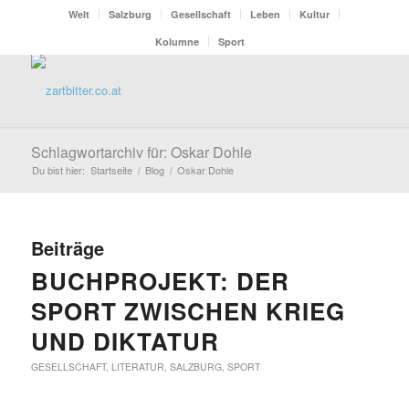
Welt
Salzburg
Gesellschaft
Leben
Kultur
Kolumne
Sport
Schlagwortarchiv für: Oskar Dohle
Du bist hier:
Startseite
/
Blog
/
Oskar Dohle
Beiträge
BUCHPROJEKT: DER
SPORT ZWISCHEN KRIEG
UND DIKTATUR
GESELLSCHAFT
,
LITERATUR
,
SALZBURG
,
SPORT