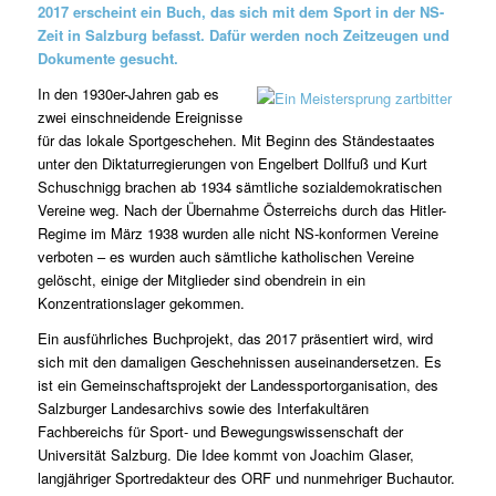
2017 erscheint ein Buch, das sich mit dem Sport in der NS-
Zeit in Salzburg befasst. Dafür werden noch Zeitzeugen und
Dokumente gesucht.
In den 1930er-Jahren gab es
zwei einschneidende Ereignisse
für das lokale Sportgeschehen. Mit Beginn des Ständestaates
unter den Diktaturregierungen von Engelbert Dollfuß und Kurt
Schuschnigg brachen ab 1934 sämtliche sozialdemokratischen
Vereine weg. Nach der Übernahme Österreichs durch das Hitler-
Regime im März 1938 wurden alle nicht NS-konformen Vereine
verboten – es wurden auch sämtliche katholischen Vereine
gelöscht, einige der Mitglieder sind obendrein in ein
Konzentrationslager gekommen.
Ein ausführliches Buchprojekt, das 2017 präsentiert wird, wird
sich mit den damaligen Geschehnissen auseinandersetzen. Es
ist ein Gemeinschaftsprojekt der Landessportorganisation, des
Salzburger Landesarchivs sowie des Interfakultären
Fachbereichs für Sport- und Bewegungswissenschaft der
Universität Salzburg. Die Idee kommt von Joachim Glaser,
langjähriger Sportredakteur des ORF und nunmehriger Buchautor.