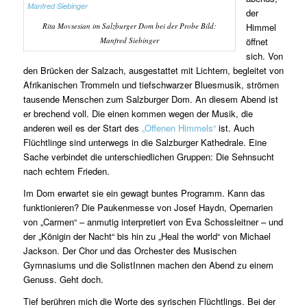
der
Rita Movsesian im Salzburger Dom bei der Probe Bild:
Himmel
Manfred Siebinger
öffnet
sich. Von
den Brücken der Salzach, ausgestattet mit Lichtern, begleitet von
Afrikanischen Trommeln und tiefschwarzer Bluesmusik, strömen
tausende Menschen zum Salzburger Dom. An diesem Abend ist
er brechend voll. Die einen kommen wegen der Musik, die
anderen weil es der Start des
„Offenen Himmels“
ist. Auch
Flüchtlinge sind unterwegs in die Salzburger Kathedrale. Eine
Sache verbindet die unterschiedlichen Gruppen: Die Sehnsucht
nach echtem Frieden.
Im Dom erwartet sie ein gewagt buntes Programm. Kann das
funktionieren? Die Paukenmesse von Josef Haydn, Opernarien
von „Carmen“ – anmutig interpretiert von Eva Schossleitner – und
der „Königin der Nacht“ bis hin zu „Heal the world“ von Michael
Jackson. Der Chor und das Orchester des Musischen
Gymnasiums und die SolistInnen machen den Abend zu einem
Genuss. Geht doch.
Tief berühren mich die Worte des syrischen Flüchtlings. Bei der