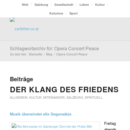
Welt
Salzburg
Gesellschaft
Leben
Kultur
Kolumne
Sport
Schlagwortarchiv für: Opera Concert Peace
Du bist hier:
Startseite
/
Blog
/
Opera Concert Peace
Beiträge
DER KLANG DES FRIEDENS
ALLGEMEIN
,
KULTUR
,
MITEINANDER
,
SALZBURG
,
SPIRITUELL
Musik überwindet alle Gegensätze
Freitag
abends,