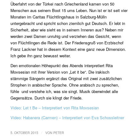
Überfahrt von der Türkei nach Griechenland kamen von 50
Menschen aus seinem Boot 15 ums Leben. Nun ist er ist seit vier
Monaten im Caritas Flüchtlingshaus in Salzburg-Mülln
untergebracht und spricht schon ziemlich gut Deutsch. Er lebt in
Sicherheit, aber wie sieht es in seinem Inneren aus? Neben mir
werden zwei Damen unruhig und verziehen das Gesicht, wenn
von Flüchtlingen die Rede ist. Der Friedensgruß von Erzbischof
Franz Lackner hat in diesem Kontext eine ganz neue Dimension.
Ich gebe ihn ganz bewusst weiter.
Den emotionalen Höhepunkt des Abends interpretiert Rita
Movsesian mit ihrer Version von „Let it be“. Die irakisch
stämmige Sängerin ergänzt das Original mit zwei zusätzlichen
Strophen in arabischer Sprache. Ohne arabisch zu sprechen,
fühle und verstehe ich, was sie singt. Musik überwindet alle
Gegensätze. Durch sie klingt der Friede.
Video: Let t Be – Interpretiert von Rita Movsesian
Video: Habanera (Carmen) – Interpretiert von Eva Schossleitner
/
5. OKTOBER 2015
VON
PETER