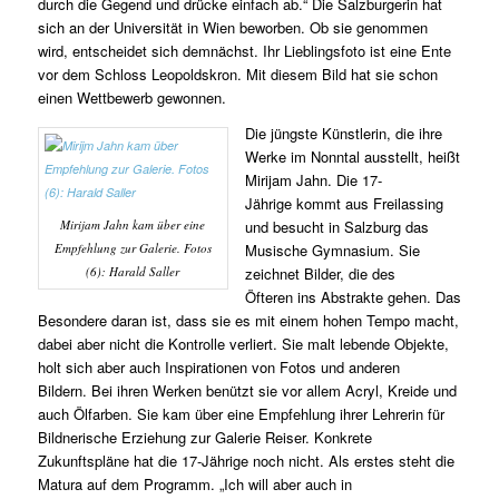
durch die Gegend und drücke einfach ab.“ Die Salzburgerin hat
sich an der Universität in Wien beworben. Ob sie genommen
wird, entscheidet sich demnächst. Ihr Lieblingsfoto ist eine Ente
vor dem Schloss Leopoldskron. Mit diesem Bild hat sie schon
einen Wettbewerb gewonnen.
Die jüngste Künstlerin, die ihre
Werke im Nonntal ausstellt, heißt
Mirijam Jahn. Die 17-
Jährige kommt aus Freilassing
Mirijam Jahn kam über eine
und besucht in Salzburg das
Empfehlung zur Galerie. Fotos
Musische Gymnasium. Sie
(6): Harald Saller
zeichnet Bilder, die des
Öfteren ins Abstrakte gehen. Das
Besondere daran ist, dass sie es mit einem hohen Tempo macht,
dabei aber nicht die Kontrolle verliert. Sie malt lebende Objekte,
holt sich aber auch Inspirationen von Fotos und anderen
Bildern. Bei ihren Werken benützt sie vor allem Acryl, Kreide und
auch Ölfarben. Sie kam über eine Empfehlung ihrer Lehrerin für
Bildnerische Erziehung zur Galerie Reiser. Konkrete
Zukunftspläne hat die 17-Jährige noch nicht. Als erstes steht die
Matura auf dem Programm. „Ich will aber auch in