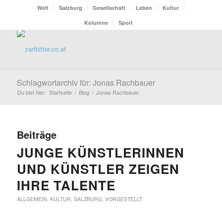
Welt
Salzburg
Gesellschaft
Leben
Kultur
Kolumne
Sport
Schlagwortarchiv für: Jonas Rachbauer
Du bist hier:
Startseite
/
Blog
/
Jonas Rachbauer
Beiträge
JUNGE KÜNSTLERINNEN
UND KÜNSTLER ZEIGEN
IHRE TALENTE
ALLGEMEIN
,
KULTUR
,
SALZBURG
,
VORGESTELLT