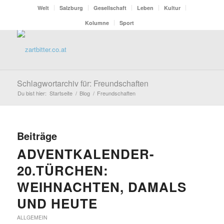
Welt
Salzburg
Gesellschaft
Leben
Kultur
Kolumne
Sport
Schlagwortarchiv für: Freundschaften
Du bist hier:
Startseite
/
Blog
/
Freundschaften
Beiträge
ADVENTKALENDER-
20.TÜRCHEN:
WEIHNACHTEN, DAMALS
UND HEUTE
ALLGEMEIN