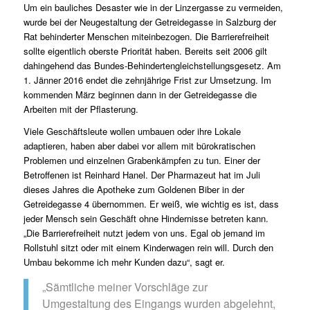
Um ein bauliches Desaster wie in der Linzergasse zu vermeiden,
wurde bei der Neugestaltung der Getreidegasse in Salzburg der
Rat behinderter Menschen miteinbezogen. Die Barrierefreiheit
sollte eigentlich oberste Priorität haben. Bereits seit 2006 gilt
dahingehend das Bundes-Behindertengleichstellungsgesetz. Am
1. Jänner 2016 endet die zehnjährige Frist zur Umsetzung. Im
kommenden März beginnen dann in der Getreidegasse die
Arbeiten mit der Pflasterung.
Viele Geschäftsleute wollen umbauen oder ihre Lokale
adaptieren, haben aber dabei vor allem mit bürokratischen
Problemen und einzelnen Grabenkämpfen zu tun. Einer der
Betroffenen ist Reinhard Hanel. Der Pharmazeut hat im Juli
dieses Jahres die Apotheke zum Goldenen Biber in der
Getreidegasse 4 übernommen. Er weiß, wie wichtig es ist, dass
jeder Mensch sein Geschäft ohne Hindernisse betreten kann.
„Die Barrierefreiheit nutzt jedem von uns. Egal ob jemand im
Rollstuhl sitzt oder mit einem Kinderwagen rein will. Durch den
Umbau bekomme ich mehr Kunden dazu“, sagt er.
„Sämtliche meiner Vorschläge zur
Umgestaltung des Eingangs wurden abgelehnt,