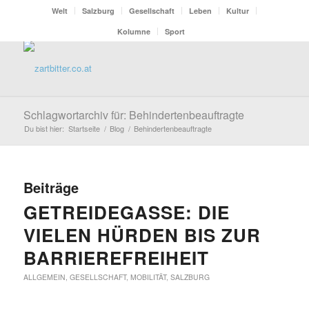
Welt
Salzburg
Gesellschaft
Leben
Kultur
Kolumne
Sport
Schlagwortarchiv für: Behindertenbeauftragte
Du bist hier:
Startseite
/
Blog
/
Behindertenbeauftragte
Beiträge
GETREIDEGASSE: DIE
VIELEN HÜRDEN BIS ZUR
BARRIEREFREIHEIT
ALLGEMEIN
,
GESELLSCHAFT
,
MOBILITÄT
,
SALZBURG