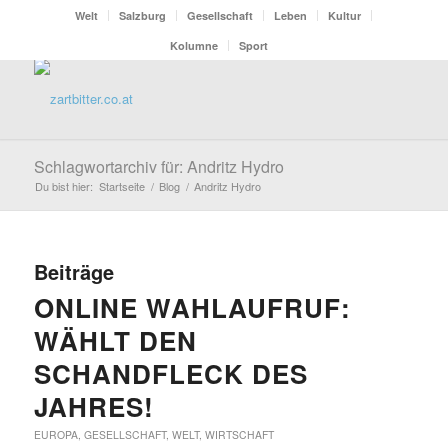
Welt
Salzburg
Gesellschaft
Leben
Kultur
Kolumne
Sport
Schlagwortarchiv für: Andritz Hydro
Du bist hier:
Startseite
/
Blog
/
Andritz Hydro
Beiträge
ONLINE WAHLAUFRUF:
WÄHLT DEN
SCHANDFLECK DES
JAHRES!
EUROPA
,
GESELLSCHAFT
,
WELT
,
WIRTSCHAFT