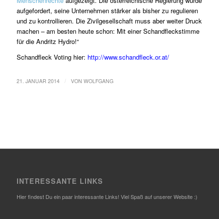
Menschenrechte
aufgezeigt. Die österreichische Regierung wurde
aufgefordert, seine Unternehmen stärker als bisher zu regulieren
und zu kontrollieren. Die Zivilgesellschaft muss aber weiter Druck
machen – am besten heute schon: Mit einer Schandfleckstimme
für die Andritz Hydro!“
Schandfleck Voting hier:
http://www.schandfleck.or.at/
/
21. JANUAR 2014
VON
WOLFGANG
INTERESSANTE LINKS
Hier findest Du ein paar interessante Links! Viel Spaß auf unserer Website :)