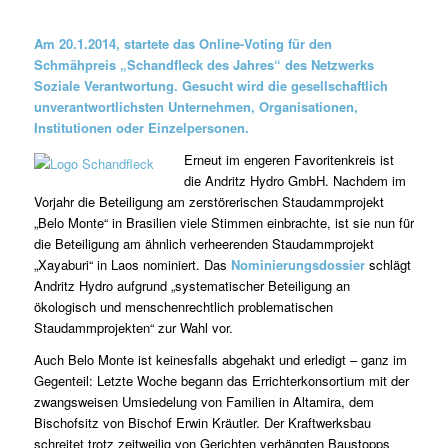
Am 20.1.2014, startete das Online-Voting für den
Schmähpreis „Schandfleck des Jahres“ des Netzwerks
Soziale Verantwortung. Gesucht wird die gesellschaftlich
unverantwortlichsten Unternehmen, Organisationen,
Institutionen oder Einzelpersonen.
Erneut im engeren Favoritenkreis ist
die Andritz Hydro GmbH. Nachdem im
Vorjahr die Beteiligung am zerstörerischen Staudammprojekt
„Belo Monte“ in Brasilien viele Stimmen einbrachte, ist sie nun für
die Beteiligung am ähnlich verheerenden Staudammprojekt
„Xayaburi“ in Laos nominiert. Das
Nominierungsdossier
schlägt
Andritz Hydro aufgrund „systematischer Beteiligung an
ökologisch und menschenrechtlich problematischen
Staudammprojekten“ zur Wahl vor.
Auch Belo Monte ist keinesfalls abgehakt und erledigt – ganz im
Gegenteil: Letzte Woche begann das Errichterkonsortium mit der
zwangsweisen Umsiedelung von Familien in Altamira, dem
Bischofsitz von Bischof Erwin Kräutler. Der Kraftwerksbau
schreitet trotz zeitweilig von Gerichten verhängten Baustopps