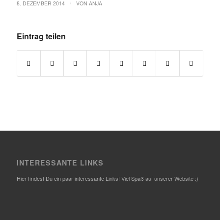
/
8. DEZEMBER 2014
VON
ANJA
Eintrag teilen
INTERESSANTE LINKS
Hier findest Du ein paar interessante Links! Viel Spaß auf unserer Website :)