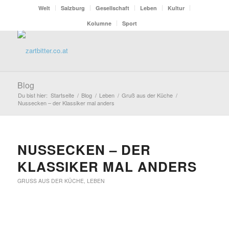
Welt
Salzburg
Gesellschaft
Leben
Kultur
Kolumne
Sport
Blog
Du bist hier:
Startseite
/
Blog
/
Leben
/
Gruß aus der Küche
/
Nussecken – der Klassiker mal anders
NUSSECKEN – DER
KLASSIKER MAL ANDERS
GRUSS AUS DER KÜCHE
,
LEBEN