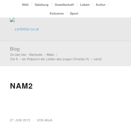
Welt
Salzburg
Gesellschaft
Leben
Kultur
Kolumne
Sport
Blog
Du bist hier:
Startseite
/
Bilder
/
Die 9. – ein Potpourri der Leiden des jungen Christian N.
/
nam2
NAM2
/
27. JUNI 2015
VON
ANJA