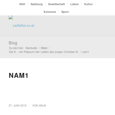
Welt
Salzburg
Gesellschaft
Leben
Kultur
Kolumne
Sport
Blog
Du bist hier:
Startseite
/
Bilder
/
Die 9. – ein Potpourri der Leiden des jungen Christian N.
/
nam1
NAM1
/
27. JUNI 2015
VON
ANJA