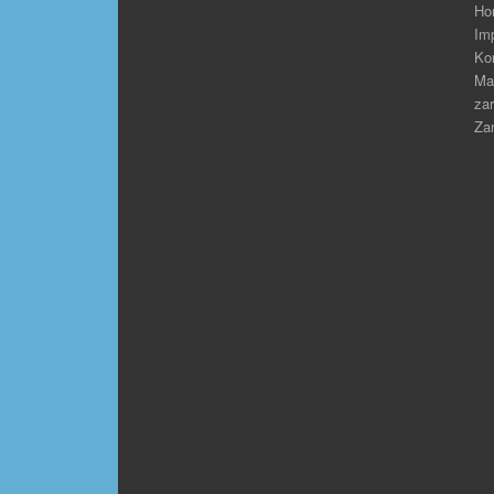
Ho
Im
Ko
Ma
zar
Zar