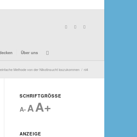
decken
Über uns
einfache Methode von der Nikotinsucht loszukommen
/
ni4
SCHRIFTGRÖSSE
A+
A
A-
ANZEIGE