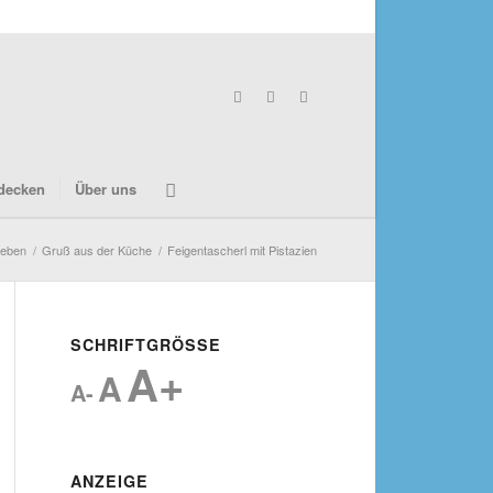
decken
Über uns
eben
/
Gruß aus der Küche
/
Feigentascherl mit Pistazien
SCHRIFTGRÖSSE
A+
A
A-
ANZEIGE