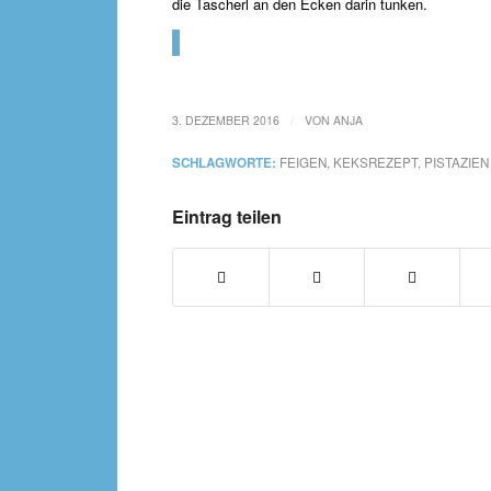
die Tascherl an den Ecken darin tunken.
/
3. DEZEMBER 2016
VON
ANJA
SCHLAGWORTE:
FEIGEN
,
KEKSREZEPT
,
PISTAZIEN
Eintrag teilen