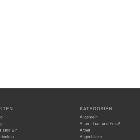
EITEN
KATEGORIEN
og
Allgemein
og
Altern- Lust und Frust!
 sind wir
Arbeit
tdecken
Augenblicke