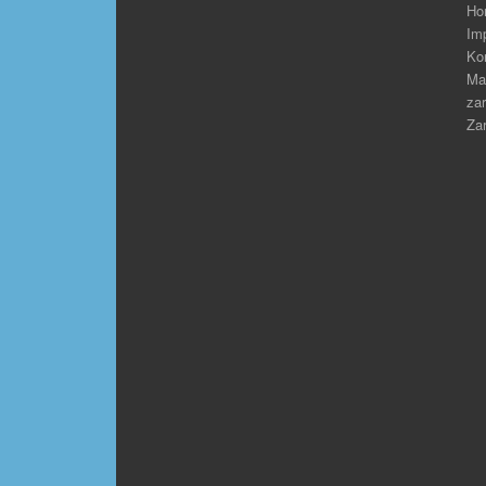
Ho
Im
Ko
Ma
zar
Zar