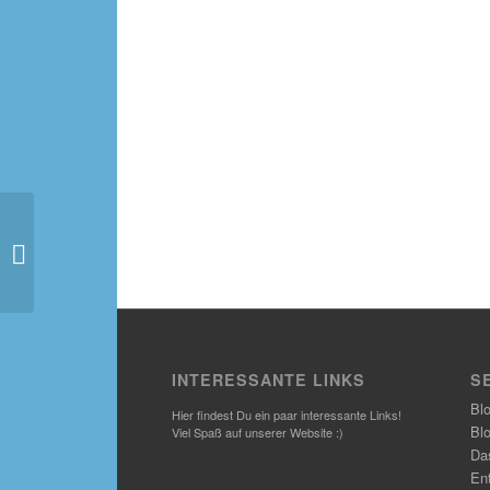
Vier Zutaten =
Kokosbusserl
INTERESSANTE LINKS
S
Bl
Hier findest Du ein paar interessante Links!
Bl
Viel Spaß auf unserer Website :)
Das
En