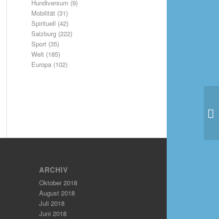
Hundiversum
(9)
Mobilität
(31)
Spirituell
(42)
Salzburg
(222)
Sport
(35)
Welt
(185)
Europa
(102)
ARCHIV
Oktober 2018
August 2018
Juli 2018
Juni 2018