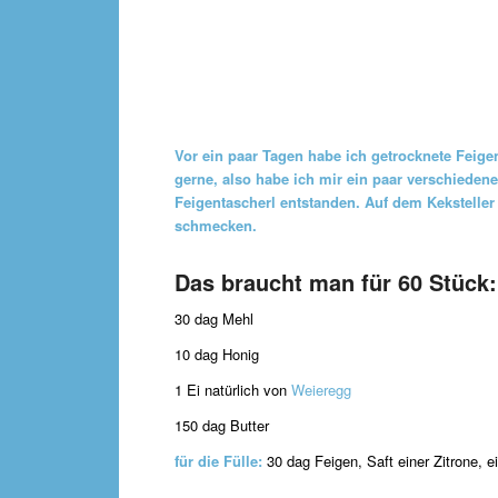
Vor ein paar Tagen habe ich getrocknete Feig
gerne, also habe ich mir ein paar verschiedene
Feigentascherl entstanden. Auf dem Keksteller 
schmecken.
Das braucht man für 60 Stück:
30 dag Mehl
10 dag Honig
1 Ei natürlich von
Weieregg
150 dag Butter
für die Fülle:
30 dag Feigen, Saft einer Zitrone, 