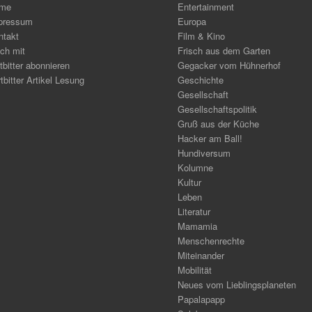
me
Entertainment
pressum
Europa
ntakt
Film & Kino
ch mit
Frisch aus dem Garten
tbitter abonnieren
Gegacker vom Hühnerhof
tbitter Artikel Lesung
Geschichte
Gesellschaft
Gesellschaftspolitik
Gruß aus der Küche
Hacker am Ball!
Hundiversum
Kolumne
Kultur
Leben
Literatur
Mamamia
Menschenrechte
Miteinander
Mobilität
Neues vom Lieblingsplaneten
Papalapapp