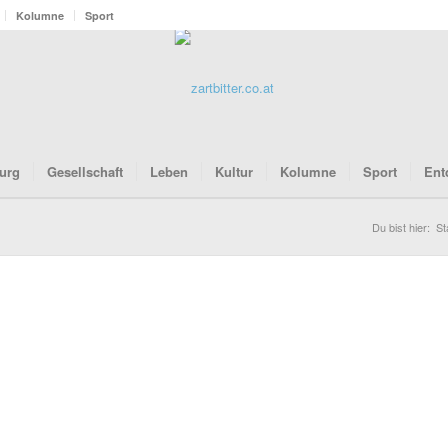
Kolumne
Sport
urg
Gesellschaft
Leben
Kultur
Kolumne
Sport
Ent
Du bist hier:
St