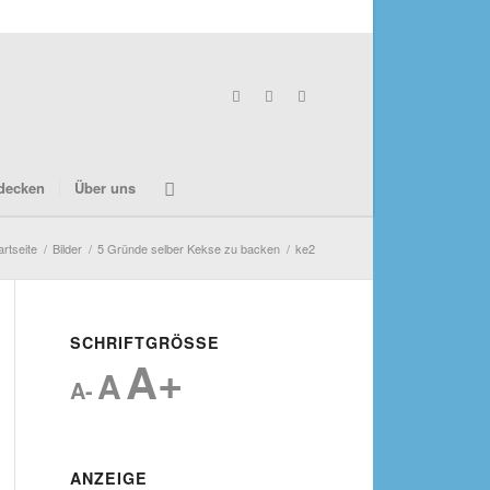
decken
Über uns
artseite
/
Bilder
/
5 Gründe selber Kekse zu backen
/
ke2
SCHRIFTGRÖSSE
A+
A
A-
ANZEIGE