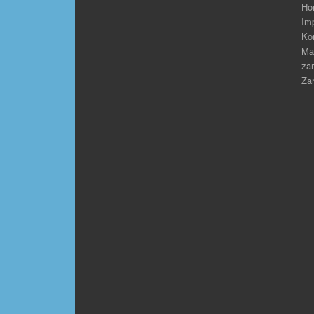
Ho
Im
Ko
Ma
zar
Zar