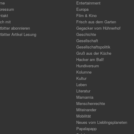
me
Entertainment
pressum
Europa
ntakt
Film & Kino
ch mit
Frisch aus dem Garten
tbitter abonnieren
Gegacker vom Hühnerhof
tbitter Artikel Lesung
Geschichte
Gesellschaft
Gesellschaftspolitik
Gruß aus der Küche
Hacker am Ball!
Hundiversum
Kolumne
Kultur
Leben
Literatur
Mamamia
Menschenrechte
Miteinander
Mobilität
Neues vom Lieblingsplaneten
Papalapapp