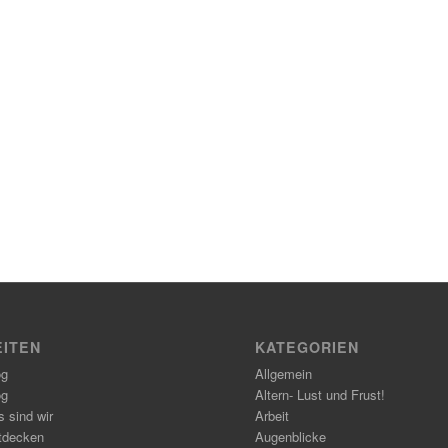
EITEN
KATEGORIEN
og
Allgemein
og
Altern- Lust und Frust!
 sind wir
Arbeit
tdecken
Augenblicke