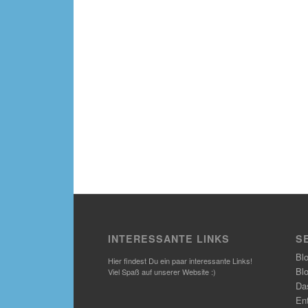
INTERESSANTE LINKS
S
Bl
Hier findest Du ein paar interessante Links!
Bl
Viel Spaß auf unserer Website :)
Das
En