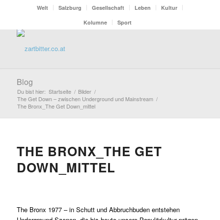
Welt
Salzburg
Gesellschaft
Leben
Kultur
Kolumne
Sport
Blog
Du bist hier:
Startseite
/
Bilder
/
The Get Down – zwischen Underground und Mainstream
/
The Bronx_The Get Down_mittel
THE BRONX_THE GET
DOWN_MITTEL
The Bronx 1977 – in Schutt und Abbruchbuden entstehen
Underground-Szenen, die bis heute unsere Populärkultur prägen