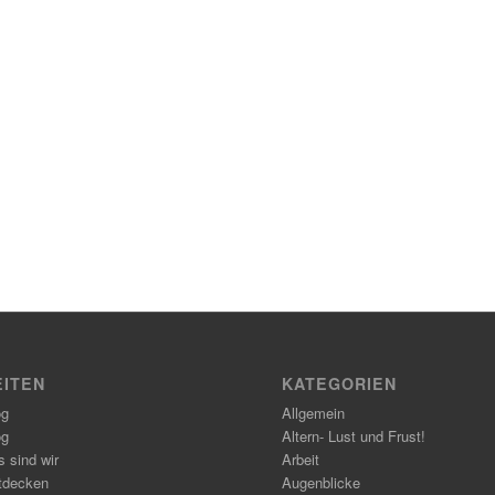
EITEN
KATEGORIEN
og
Allgemein
og
Altern- Lust und Frust!
 sind wir
Arbeit
tdecken
Augenblicke