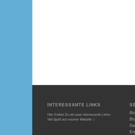
INTERESSANTE LINKS
S
Bl
Hier findest Du ein paar interessante Links!
Bl
Viel Spaß auf unserer Website :)
Das
En