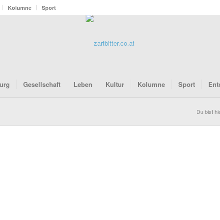
Kolumne
Sport
urg
Gesellschaft
Leben
Kultur
Kolumne
Sport
Ent
Du bist hi