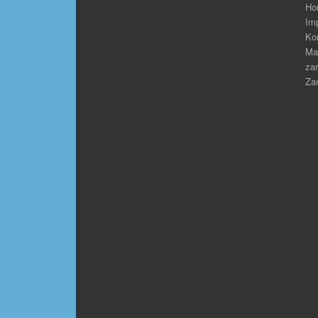
Ho
Im
Ko
Ma
zar
Zar