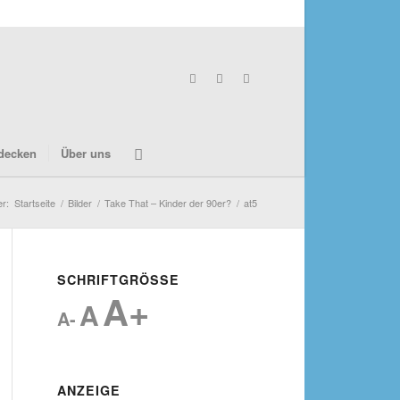
decken
Über uns
er:
Startseite
/
Bilder
/
Take That – Kinder der 90er?
/
at5
SCHRIFTGRÖSSE
A+
A
A-
ANZEIGE