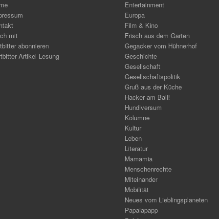
me
Entertainment
pressum
Europa
ntakt
Film & Kino
ch mit
Frisch aus dem Garten
tbitter abonnieren
Gegacker vom Hühnerhof
tbitter Artikel Lesung
Geschichte
Gesellschaft
Gesellschaftspolitik
Gruß aus der Küche
Hacker am Ball!
Hundiversum
Kolumne
Kultur
Leben
Literatur
Mamamia
Menschenrechte
Miteinander
Mobilität
Neues vom Lieblingsplaneten
Papalapapp