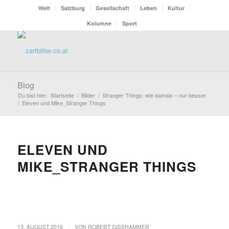
Welt
Salzburg
Gesellschaft
Leben
Kultur
Kolumne
Sport
Blog
Du bist hier:
Startseite
/
Bilder
/
Stranger Things: wie damals – nur besser
/
Eleven und Mike_Stranger Things
ELEVEN UND
MIKE_STRANGER THINGS
/
13. AUGUST 2016
VON
ROBERT GISSHAMMER