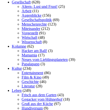
Gesellschaft
(628)
Altern- Lust und Frust!
(25)
Arbeit
(11)
Augenblicke
(156)
Gesellschaftspolitik
(69)
Menschenrechte
(123)
Miteinander
(212)
Vorgestellt
(91)
Wirtschaft
(48)
Wissenschaft
(8)
Kolumne
(62)
Hacker am Ball!
(3)
Mamamia
(17)
Neues vom Lieblingsplaneten
(39)
Papalapapp
(3)
Kultur
(234)
Entertainment
(86)
Film & Kino
(49)
Geschichte
(46)
Literatur
(28)
Leben
(249)
Frisch aus dem Garten
(43)
Gegacker vom Hühnerhof
(18)
Gruß aus der Küche
(97)
Hundiversum
(9)