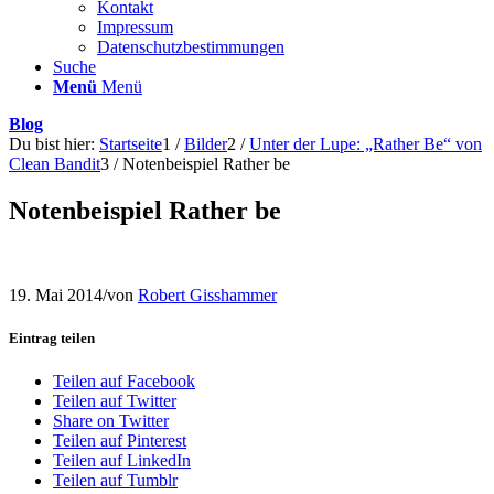
Kontakt
Impressum
Datenschutzbestimmungen
Suche
Menü
Menü
Blog
Du bist hier:
Startseite
1
/
Bilder
2
/
Unter der Lupe: „Rather Be“ von
Clean Bandit
3
/
Notenbeispiel Rather be
Notenbeispiel Rather be
19. Mai 2014
/
von
Robert Gisshammer
Eintrag teilen
Teilen auf Facebook
Teilen auf Twitter
Share on Twitter
Teilen auf Pinterest
Teilen auf LinkedIn
Teilen auf Tumblr