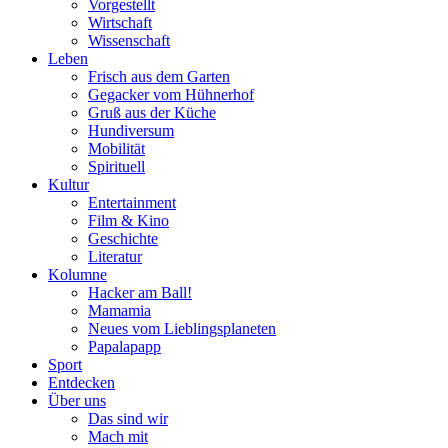
Vorgestellt
Wirtschaft
Wissenschaft
Leben
Frisch aus dem Garten
Gegacker vom Hühnerhof
Gruß aus der Küche
Hundiversum
Mobilität
Spirituell
Kultur
Entertainment
Film & Kino
Geschichte
Literatur
Kolumne
Hacker am Ball!
Mamamia
Neues vom Lieblingsplaneten
Papalapapp
Sport
Entdecken
Über uns
Das sind wir
Mach mit