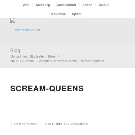
Welt
Salzburg
Gesellschaft
Leben
Kultur
Kolumne
Sport
Blog
Du bist hier:
Startseite
/
Bilder
/
Neue TV Serien – Scream & Scream Queens
/
scream-queens
SCREAM-QUEENS
/
1. OKTOBER 2015
VON
ROBERT GISSHAMMER