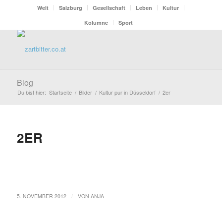
Welt
Salzburg
Gesellschaft
Leben
Kultur
Kolumne
Sport
Blog
Du bist hier:
Startseite
/
Bilder
/
Kultur pur in Düsseldorf
/
2er
2ER
/
5. NOVEMBER 2012
VON
ANJA