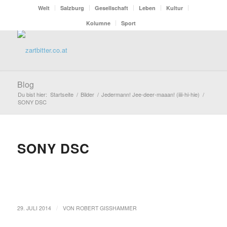
Welt
Salzburg
Gesellschaft
Leben
Kultur
Kolumne
Sport
Blog
Du bist hier:
Startseite
/
Bilder
/
Jedermann! Jee-deer-maaan! (iiii-hi-hie)
/
SONY DSC
SONY DSC
/
29. JULI 2014
VON
ROBERT GISSHAMMER