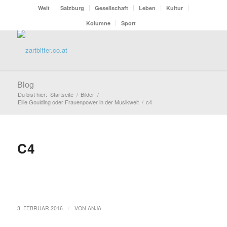
Welt
Salzburg
Gesellschaft
Leben
Kultur
Kolumne
Sport
Blog
Du bist hier:
Startseite
/
Bilder
/
Ellie Goulding oder Frauenpower in der Musikwelt
/
c4
C4
/
3. FEBRUAR 2016
VON
ANJA