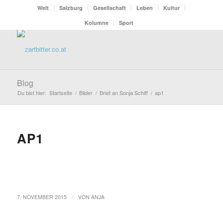
Welt
Salzburg
Gesellschaft
Leben
Kultur
Kolumne
Sport
Blog
Du bist hier:
Startseite
/
Bilder
/
Brief an Sonja Schiff
/
ap1
AP1
/
7. NOVEMBER 2015
VON
ANJA