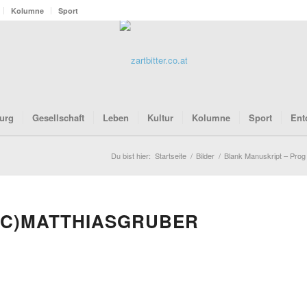
Kolumne
Sport
urg
Gesellschaft
Leben
Kultur
Kolumne
Sport
Ent
Du bist hier:
Startseite
/
Bilder
/
Blank Manuskript – Prog
C)MATTHIASGRUBER