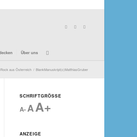
decken
Über uns
 Rock aus Österreich
/
BlankManuskript(c)MatthiasGruber
SCHRIFTGRÖSSE
A+
A
A-
ANZEIGE