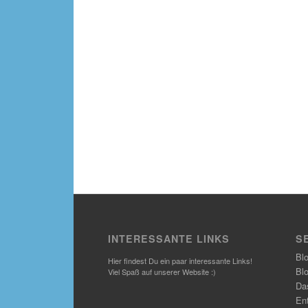
INTERESSANTE LINKS
S
Bl
Hier findest Du ein paar interessante Links!
Bl
Viel Spaß auf unserer Website :)
Das
En