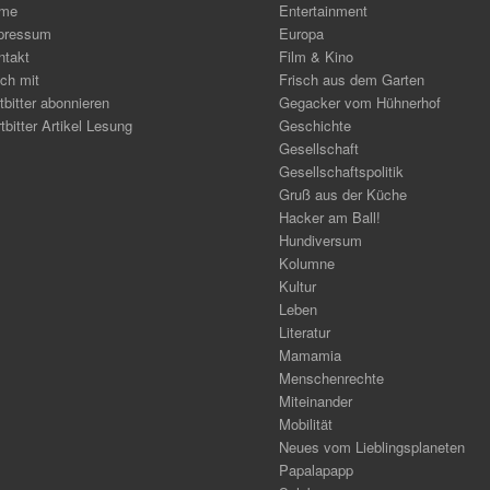
me
Entertainment
pressum
Europa
ntakt
Film & Kino
ch mit
Frisch aus dem Garten
tbitter abonnieren
Gegacker vom Hühnerhof
tbitter Artikel Lesung
Geschichte
Gesellschaft
Gesellschaftspolitik
Gruß aus der Küche
Hacker am Ball!
Hundiversum
Kolumne
Kultur
Leben
Literatur
Mamamia
Menschenrechte
Miteinander
Mobilität
Neues vom Lieblingsplaneten
Papalapapp