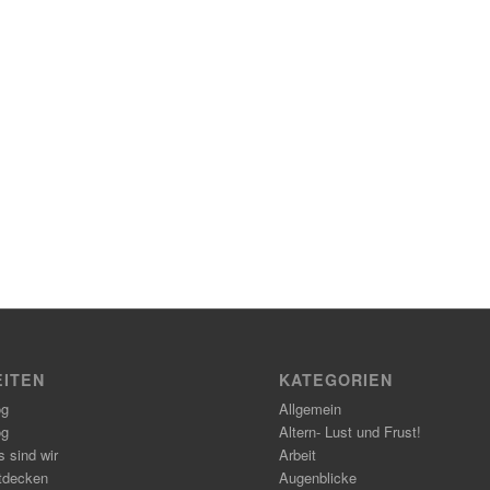
EITEN
KATEGORIEN
og
Allgemein
og
Altern- Lust und Frust!
 sind wir
Arbeit
tdecken
Augenblicke