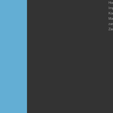
Ho
Im
Ko
Ma
zar
Zar