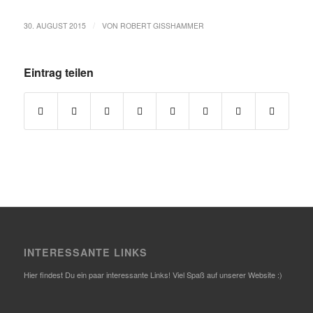
/
30. AUGUST 2015
VON
ROBERT GISSHAMMER
Eintrag teilen
INTERESSANTE LINKS
Hier findest Du ein paar interessante Links! Viel Spaß auf unserer Website :)