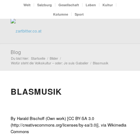
Welt
Salzburg
Gesellschaft
Leben
Kultur
Kolumne
Sport
Blog
Du bist hier:
Startseite
/
Bilder
/
Wofür steht die Volkskultur – oder: Je suis Gabalier
/
Blasmusik
BLASMUSIK
By Harald Bischoff (Own work) [CC BY-SA 3.0
(http://creativecommons.org/licenses/by-sa/3.0)], via Wikimedia
Commons