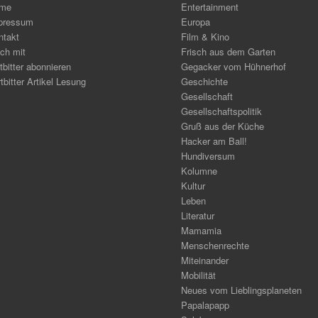
me
Entertainment
pressum
Europa
ntakt
Film & Kino
ch mit
Frisch aus dem Garten
tbitter abonnieren
Gegacker vom Hühnerhof
tbitter Artikel Lesung
Geschichte
Gesellschaft
Gesellschaftspolitik
Gruß aus der Küche
Hacker am Ball!
Hundiversum
Kolumne
Kultur
Leben
Literatur
Mamamia
Menschenrechte
Miteinander
Mobilität
Neues vom Lieblingsplaneten
Papalapapp