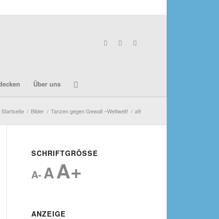
decken
Über uns
Startseite
/
Bilder
/
Tanzen gegen Gewalt –Weltweit!
/
a9
SCHRIFTGRÖSSE
A+
A
A-
ANZEIGE