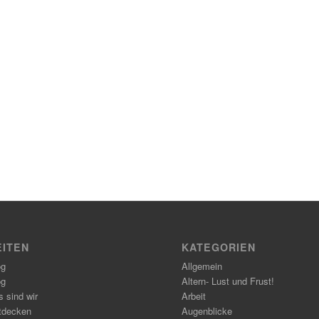
EITEN
KATEGORIEN
og
Allgemein
og
Altern- Lust und Frust!
 sind wir
Arbeit
tdecken
Augenblicke