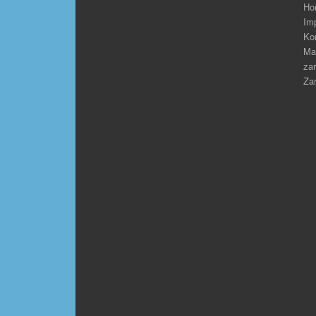
Ho
Im
Ko
Ma
zar
Zar