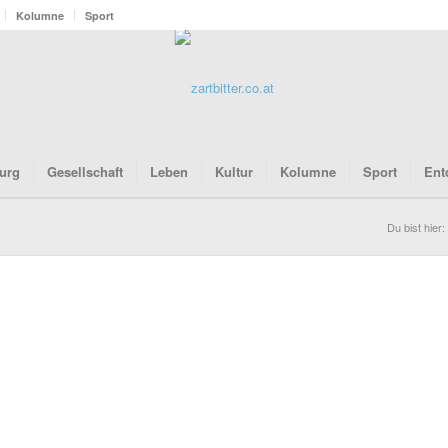
Kolumne
Sport
urg
Gesellschaft
Leben
Kultur
Kolumne
Sport
Ent
Du bist hier: