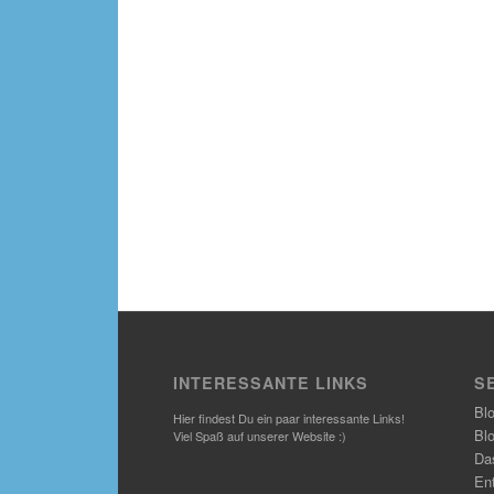
INTERESSANTE LINKS
S
Bl
Hier findest Du ein paar interessante Links!
Bl
Viel Spaß auf unserer Website :)
Das
En