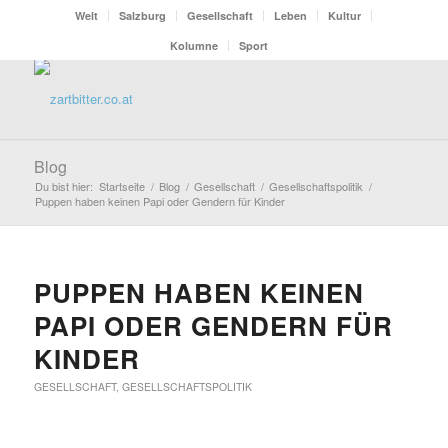
Welt
Salzburg
Gesellschaft
Leben
Kultur
Kolumne
Sport
Blog
Du bist hier:
Startseite
/
Blog
/
Gesellschaft
/
Gesellschaftspolitik
/
Puppen haben keinen Papi oder Gendern für Kinder
PUPPEN HABEN KEINEN
PAPI ODER GENDERN FÜR
KINDER
GESELLSCHAFT
,
GESELLSCHAFTSPOLITIK