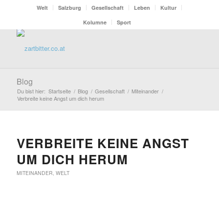
Welt
Salzburg
Gesellschaft
Leben
Kultur
Kolumne
Sport
Blog
Du bist hier:
Startseite
/
Blog
/
Gesellschaft
/
Miteinander
/
Verbreite keine Angst um dich herum
VERBREITE KEINE ANGST
UM DICH HERUM
MITEINANDER
,
WELT