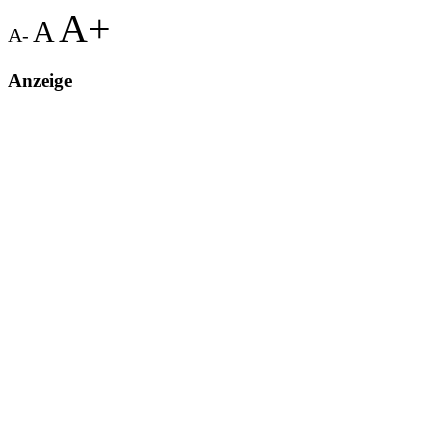
A+
A
A-
Anzeige