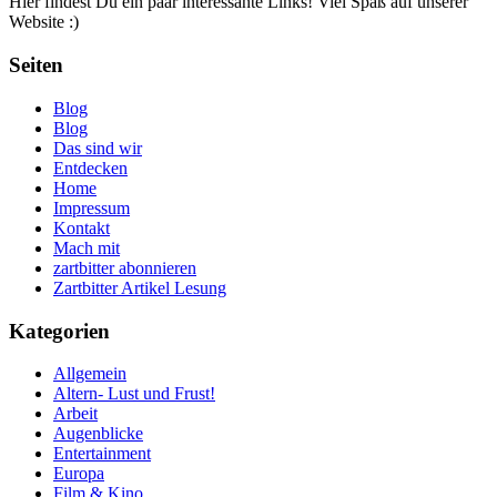
Hier findest Du ein paar interessante Links! Viel Spaß auf unserer
Website :)
Seiten
Blog
Blog
Das sind wir
Entdecken
Home
Impressum
Kontakt
Mach mit
zartbitter abonnieren
Zartbitter Artikel Lesung
Kategorien
Allgemein
Altern- Lust und Frust!
Arbeit
Augenblicke
Entertainment
Europa
Film & Kino