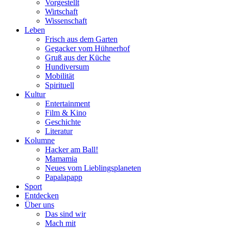
Vorgestellt
Wirtschaft
Wissenschaft
Leben
Frisch aus dem Garten
Gegacker vom Hühnerhof
Gruß aus der Küche
Hundiversum
Mobilität
Spirituell
Kultur
Entertainment
Film & Kino
Geschichte
Literatur
Kolumne
Hacker am Ball!
Mamamia
Neues vom Lieblingsplaneten
Papalapapp
Sport
Entdecken
Über uns
Das sind wir
Mach mit