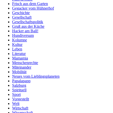
Frisch aus dem Garten
Gegacker vom Hühnerhof
Geschichte
Gesellschaft
Gesellschaftspolitik
Gruß aus der Küche
Hacker am Ball!
Hundiversum
Kolumne
Kultur
Leben
Literatur
Mamamia
Menschenrechte
Miteinander
Mobilität
Neues vom Lieblingsplaneten
Papalapapp
Salzburg
Spirituell
Sport
Vorgestellt
Welt
Wirtschaft
Wissenschaft