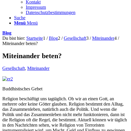
Kontakt
Impressum
Datenschutzbestimmungen
Suche
Menü
Menü
Blog
Du bist hier:
Startseite
1
/
Blog
2
/
Gesellschaft
3
/
Miteinander
4
/
Miteinander beten?
Miteinander beten?
Gesellschaft
,
Miteinander
Buddhistisches Gebet
Religion beschäftigt uns tagtäglich. Ob wir an einen Gott, an
mehrere oder keine Götter glauben. Religion bestimmt den Alltag,
das Zusammenleben, natürlich auch die Politik. Und wenn die
Politik und das Zusammenleben nicht mehr funktionieren, dann ist
die Religion oft die Regel, die bestimmt. Aktuell können wir täglich
in den Nachrichten sehen, wie Religion von Terroristen
instrumentalisiert wird, um Macht, Geld und Einfluss zu gewinnen.