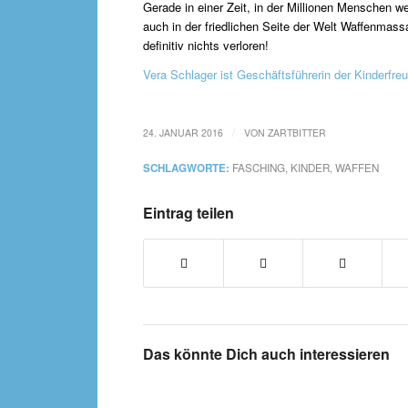
Gerade in einer Zeit, in der Millionen Menschen w
auch in der friedlichen Seite der Welt Waffenmas
definitiv nichts verloren!
Vera Schlager ist Geschäftsführerin der Kinderfre
/
24. JANUAR 2016
VON
ZARTBITTER
SCHLAGWORTE:
FASCHING
,
KINDER
,
WAFFEN
Eintrag teilen
Das könnte Dich auch interessieren