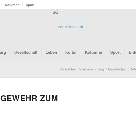
Kolumne
Sport
urg
Gesellschaft
Leben
Kultur
Kolumne
Sport
Ent
Du bist hier:
Startseite
/
Blog
/
Gesellschaft
/
Mit
NGEWEHR ZUM