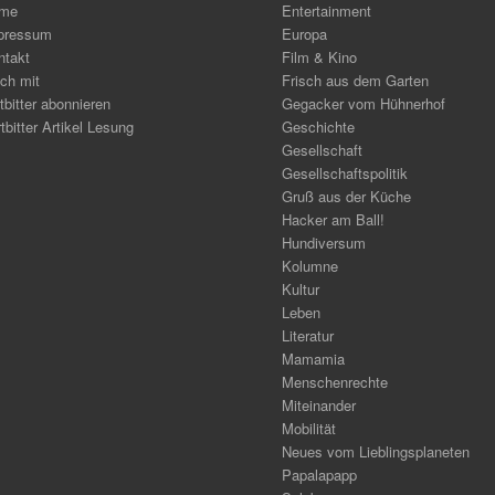
me
Entertainment
pressum
Europa
ntakt
Film & Kino
ch mit
Frisch aus dem Garten
tbitter abonnieren
Gegacker vom Hühnerhof
tbitter Artikel Lesung
Geschichte
Gesellschaft
Gesellschaftspolitik
Gruß aus der Küche
Hacker am Ball!
Hundiversum
Kolumne
Kultur
Leben
Literatur
Mamamia
Menschenrechte
Miteinander
Mobilität
Neues vom Lieblingsplaneten
Papalapapp