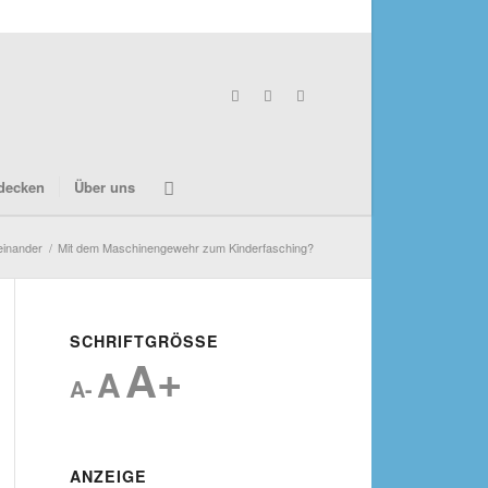
decken
Über uns
einander
/
Mit dem Maschinengewehr zum Kinderfasching?
SCHRIFTGRÖSSE
A+
A
A-
ANZEIGE