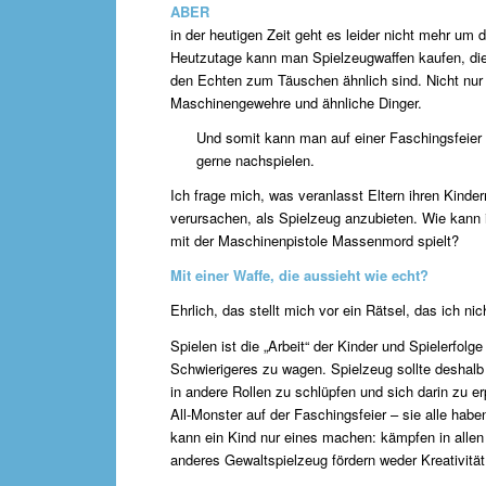
ABER
in der heutigen Zeit geht es leider nicht mehr um
Heutzutage kann man Spielzeugwaffen kaufen, die 
den Echten zum Täuschen ähnlich sind. Nicht nur
Maschinengewehre und ähnliche Dinger.
Und somit kann man auf einer Faschingsfeier
gerne nachspielen.
Ich frage mich, was veranlasst Eltern ihren Kinder
verursachen, als Spielzeug anzubieten. Wie kann 
mit der Maschinenpistole Massenmord spielt?
Mit einer Waffe, die aussieht wie echt?
Ehrlich, das stellt mich vor ein Rätsel, das ich nic
Spielen ist die „Arbeit“ der Kinder und Spielerfo
Schwierigeres zu wagen. Spielzeug sollte deshalb s
in andere Rollen zu schlüpfen und sich darin zu e
All-Monster auf der Faschingsfeier – sie alle hab
kann ein Kind nur eines machen: kämpfen in alle
anderes Gewaltspielzeug fördern weder Kreativität