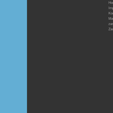
Ho
Im
Ko
Ma
zar
Zar