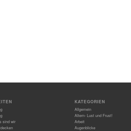
EITEN
KATEGORIEN
og
Allgemein
og
Altern- Lust und Frust!
 sind wir
Arbeit
tdecken
Augenblicke