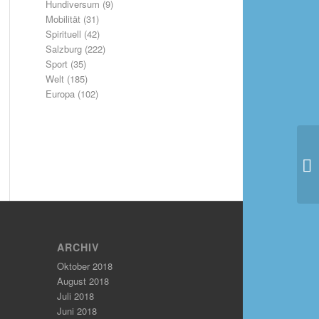
Hundiversum
(9)
Mobilität
(31)
Spirituell
(42)
Salzburg
(222)
Sport
(35)
Welt
(185)
Europa
(102)
ARCHIV
Oktober 2018
August 2018
Juli 2018
Juni 2018