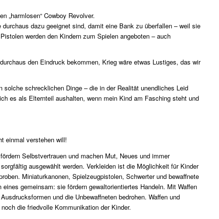
 den „harmlosen“ Cowboy Revolver.
durchaus dazu geeignet sind, damit eine Bank zu überfallen – weil sie
 Pistolen werden den Kindern zum Spielen angeboten – auch
 durchaus den Eindruck bekommen, Krieg wäre etwas Lustiges, das wir
n solche schrecklichen Dinge – die in der Realität unendliches Leid
ich es als Elternteil aushalten, wenn mein Kind am Fasching steht und
ht einmal verstehen will!
lge fördern Selbstvertrauen und machen Mut, Neues und immer
orgfältig ausgewählt werden. Verkleiden ist die Möglichkeit für Kinder
rproben. Miniaturkanonen, Spielzeugpistolen, Schwerter und bewaffnete
en eines gemeinsam: sie fördern gewaltorientiertes Handeln. Mit Waffen
n Ausdrucksformen und die Unbewaffneten bedrohen. Waffen und
 noch die friedvolle Kommunikation der Kinder.