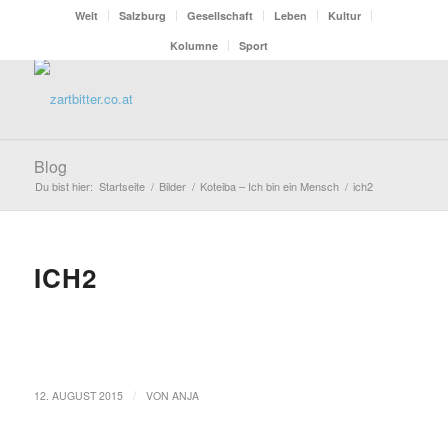
Welt
Salzburg
Gesellschaft
Leben
Kultur
Kolumne
Sport
Blog
Du bist hier:
Startseite
/
Bilder
/
Koteiba – Ich bin ein Mensch
/
ich2
ICH2
/
12. AUGUST 2015
VON
ANJA