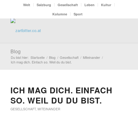
Welt
Salzburg
Gesellschaft
Leben
Kultur
Kolumne
Sport
Blog
Du bist hier:
Startseite
/
Blog
/
Gesellschaft
/
Miteinander
/
Ich mag dich. Einfach so. Weil du du bist.
ICH MAG DICH. EINFACH
SO. WEIL DU DU BIST.
GESELLSCHAFT
,
MITEINANDER