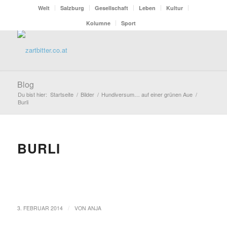
Welt
Salzburg
Gesellschaft
Leben
Kultur
Kolumne
Sport
Blog
Du bist hier:
Startseite
/
Bilder
/
Hundiversum… auf einer grünen Aue
/
Burli
BURLI
/
3. FEBRUAR 2014
VON
ANJA