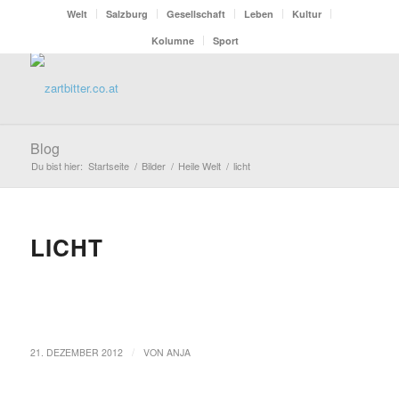
Welt
Salzburg
Gesellschaft
Leben
Kultur
Kolumne
Sport
Blog
Du bist hier:
Startseite
/
Bilder
/
Heile Welt
/
licht
LICHT
/
21. DEZEMBER 2012
VON
ANJA