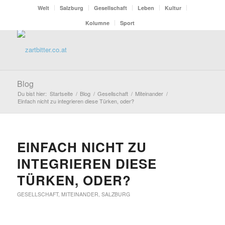
Welt
Salzburg
Gesellschaft
Leben
Kultur
Kolumne
Sport
Blog
Du bist hier:
Startseite
/
Blog
/
Gesellschaft
/
Miteinander
/
Einfach nicht zu integrieren diese Türken, oder?
EINFACH NICHT ZU
INTEGRIEREN DIESE
TÜRKEN, ODER?
GESELLSCHAFT
,
MITEINANDER
,
SALZBURG