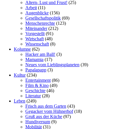
Altern- Lust und Frust!
(25)
Arbeit
(11)
Augenblicke
(156)
Gesellschaftspolitik
(69)
Menschenrechte
(123)
Miteinander
(212)
Vorgestellt
(91)
Wirtschaft
(48)
Wissenschaft
(8)
Kolumne
(62)
Hacker am Ball!
(3)
Mamamia
(17)
Neues vom Lieblingsplaneten
(39)
Papalapapp
(3)
Kultur
(234)
Entertainment
(86)
Film & Kino
(49)
Geschichte
(46)
Literatur
(28)
Leben
(249)
Frisch aus dem Garten
(43)
Gegacker vom Hühnerhof
(18)
Gruß aus der Küche
(97)
Hundiversum
(9)
Mobilität
(31)