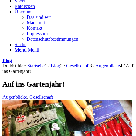
Sport
Entdecken
Über uns
Das sind wir
Mach mit
Kontakt
Impressum
Datenschutzbestimmungen
Suche
Menü
Menü
Blog
Du bist hier:
Startseite
1
/
Blog
2
/
Gesellschaft
3
/
Augenblicke
4
/
Auf
ins Gartenjahr!
Auf ins Gartenjahr!
Augenblicke
,
Gesellschaft