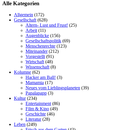
Alle Kategorien
Allgemein
(172)
Gesellschaft
(628)
Altern- Lust und Frust!
(25)
Arbeit
(11)
Augenblicke
(156)
Gesellschaftspolitik
(69)
Menschenrechte
(123)
Miteinander
(212)
Vorgestellt
(91)
Wirtschaft
(48)
Wissenschaft
(8)
Kolumne
(62)
Hacker am Ball!
(3)
Mamamia
(17)
Neues vom Lieblingsplaneten
(39)
Papalapapp
(3)
Kultur
(234)
Entertainment
(86)
Film & Kino
(49)
Geschichte
(46)
Literatur
(28)
Leben
(249)
Frisch aus dem Garten
(43)