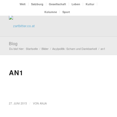
Welt
Salzburg
Gesellschaft
Leben
Kultur
Kolumne
Sport
Blog
Du bist hier:
Startseite
/
Bilder
/
Asylpolitik: Scham und Dankbarkeit
/
an1
AN1
/
27. JUNI 2015
VON
ANJA