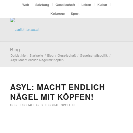
Welt
Salzburg
Gesellschaft
Leben
Kultur
Kolumne
Sport
Blog
Du bist hier:
Startseite
/
Blog
/
Gesellschaft
/
Gesellschaftspolitik
/
Asyl: Macht endlich Nägel mit Köpfen!
ASYL: MACHT ENDLICH
NÄGEL MIT KÖPFEN!
GESELLSCHAFT
,
GESELLSCHAFTSPOLITIK