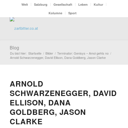
Welt
Salzburg
Gesellschaft
Leben
Kultur
Kolumne
Sport
Blog
Du bist hier:
Startseite
/
Bilder
/
Terminator: Genisys – Amoi gehts no
/
Arnold Schwarzenegger, David Ellison, Dana Goldberg, Jason Clarke
ARNOLD
SCHWARZENEGGER, DAVID
ELLISON, DANA
GOLDBERG, JASON
CLARKE