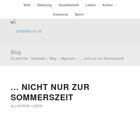
Welt
Salzburg
Gesellschaft
Leben
Kultur
Kolumne
Sport
Blog
Du bist hier:
Startseite
/
Blog
/
Allgemein
/
… nicht nur zur Sommerszeit
… NICHT NUR ZUR
SOMMERSZEIT
ALLGEMEIN
,
LEBEN