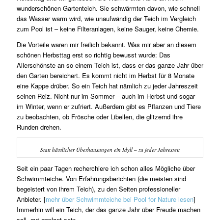
wunderschönen Gartenteich. Sie schwärmten davon, wie schnell
das Wasser warm wird, wie unaufwändig der Teich im Vergleich
zum Pool ist – keine Filteranlagen, keine Sauger, keine Chemie.
Die Vorteile waren mir freilich bekannt. Was mir aber an diesem
schönen Herbsttag erst so richtig bewusst wurde: Das
Allerschönste an so einem Teich ist, dass er das ganze Jahr über
den Garten bereichert. Es kommt nicht im Herbst für 8 Monate
eine Kappe drüber. So ein Teich hat nämlich zu jeder Jahreszeit
seinen Reiz. Nicht nur im Sommer – auch im Herbst und sogar
im Winter, wenn er zufriert. Außerdem gibt es Pflanzen und Tiere
zu beobachten, ob Frösche oder Libellen, die glitzernd ihre
Runden drehen.
Statt hässlicher Überhausungen ein Idyll – zu jeder Jahreszeit
Seit ein paar Tagen recherchiere ich schon alles Mögliche über
Schwimmteiche. Von Erfahrungsberichten (die meisten sind
begeistert von ihrem Teich), zu den Seiten professioneller
Anbieter. [
mehr über Schwimmteiche bei Pool for Nature lesen
]
Immerhin will ein Teich, der das ganze Jahr über Freude machen
soll, gut geplant sein.