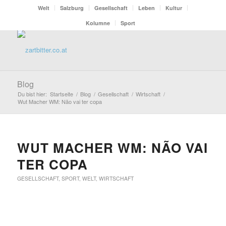
Welt
Salzburg
Gesellschaft
Leben
Kultur
Kolumne
Sport
Blog
Du bist hier:
Startseite
/
Blog
/
Gesellschaft
/
Wirtschaft
/
Wut Macher WM: Não vai ter copa
WUT MACHER WM: NÃO VAI
TER COPA
GESELLSCHAFT
,
SPORT
,
WELT
,
WIRTSCHAFT