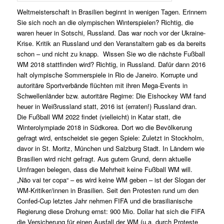
Weltmeisterschaft in Brasilien beginnt in wenigen Tagen. Erinnern
Sie sich noch an die olympischen Winterspielen? Richtig, die
waren heuer in Sotschi, Russland. Das war noch vor der Ukraine-
Krise. Kritik an Russland und den Veranstaltern gab es da bereits
schon – und nicht zu knapp. Wissen Sie wo die nächste Fußball
WM 2018 stattfinden wird? Richtig, in Russland. Dafür dann 2016
halt olympische Sommerspiele in Rio de Janeiro. Korrupte und
autoritäre Sportverbände flüchten mit ihren Mega-Events in
Schwellenländer bzw. autoritäre Regime: Die Eishockey WM fand
heuer in Weißrussland statt, 2016 ist (erraten!) Russland dran.
Die Fußball WM 2022 findet (vielleicht) in Katar statt, die
Winterolympiade 2018 in Südkorea. Dort wo die Bevölkerung
gefragt wird, entscheidet sie gegen Spiele: Zuletzt in Stockholm,
davor in St. Moritz, München und Salzburg Stadt. In Ländern wie
Brasilien wird nicht gefragt. Aus gutem Grund, denn aktuelle
Umfragen belegen, dass die Mehrheit keine Fußball WM will.
„Não vai ter copa“ – es wird keine WM geben – ist der Slogan der
WM-Kritiker/innen in Brasilien. Seit den Protesten rund um den
Confed-Cup letztes Jahr nehmen FIFA und die brasilianische
Regierung diese Drohung ernst: 900 Mio. Dollar hat sich die FIFA
die Versicherung für einen Ausfall der WM (u.a. durch Proteste