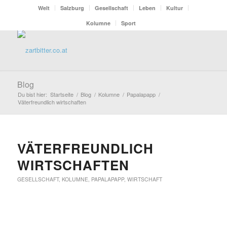
Welt
Salzburg
Gesellschaft
Leben
Kultur
Kolumne
Sport
Blog
Du bist hier:
Startseite
/
Blog
/
Kolumne
/
Papalapapp
/
Väterfreundlich wirtschaften
VÄTERFREUNDLICH
WIRTSCHAFTEN
GESELLSCHAFT
,
KOLUMNE
,
PAPALAPAPP
,
WIRTSCHAFT