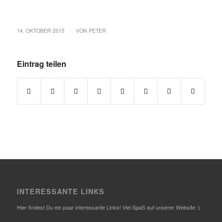
/
14. OKTOBER 2015
VON
PETER
Eintrag teilen
INTERESSANTE LINKS
Hier findest Du ein paar interessante Links! Viel Spaß auf unserer Website :)