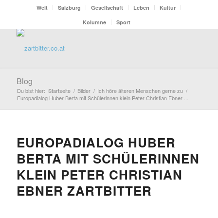
Welt
Salzburg
Gesellschaft
Leben
Kultur
Kolumne
Sport
Blog
Du bist hier:
Startseite
/
Bilder
/
Ich höre älteren Menschen gerne zu
/
Europadialog Huber Berta mit Schülerinnen klein Peter Christian Ebner ...
EUROPADIALOG HUBER
BERTA MIT SCHÜLERINNEN
KLEIN PETER CHRISTIAN
EBNER ZARTBITTER