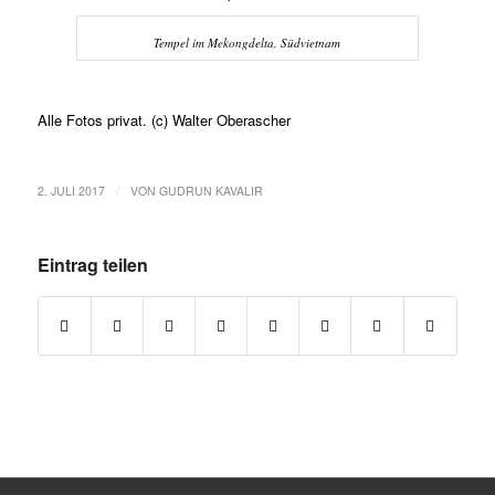
Tempel im Mekongdelta, Südvietnam
Alle Fotos privat. (c) Walter Oberascher
/
2. JULI 2017
VON
GUDRUN KAVALIR
Eintrag teilen