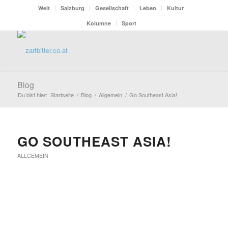
Welt
Salzburg
Gesellschaft
Leben
Kultur
Kolumne
Sport
Blog
Du bist hier:
Startseite
/
Blog
/
Allgemein
/
Go Southeast Asia!
GO SOUTHEAST ASIA!
ALLGEMEIN