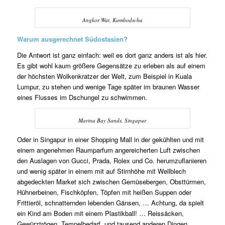
Angkor Wat, Kambodscha
Warum ausgerechnet Südostasien?
Die Antwort ist ganz einfach: weil es dort ganz anders ist als hier.
Es gibt wohl kaum größere Gegensätze zu erleben als auf einem
der höchsten Wolkenkratzer der Welt, zum Beispiel in Kuala
Lumpur, zu stehen und wenige Tage später im braunen Wasser
eines Flusses im Dschungel zu schwimmen.
Marina Bay Sands, Singapur
Oder in Singapur in einer Shopping Mall in der gekühlten und mit
einem angenehmen Raumparfum angereicherten Luft zwischen
den Auslagen von Gucci, Prada, Rolex und Co. herumzuflanieren
und wenig später in einem mit auf Stirnhöhe mit Wellblech
abgedeckten Market sich zwischen Gemüsebergen, Obsttürmen,
Hühnerbeinen, Fischköpfen, Töpfen mit heißen Suppen oder
Frittieröl, schnatternden lebenden Gänsen, … Achtung, da spielt
ein Kind am Boden mit einem Plastikball! … Reissäcken,
Gewürztrögen, Tempelbedarf, und tausend anderen Dingen